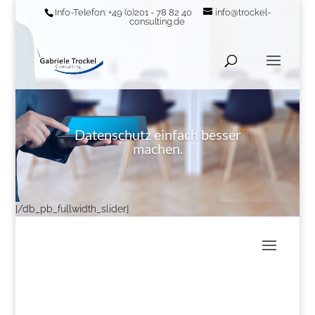
[/db_pb_slide]
Info-Telefon: +49 (0)201 - 78 82 40
info@trockel-
consulting.de
Datenschutz einfach besser
machen.
[/db_pb_fullwidth_slider]