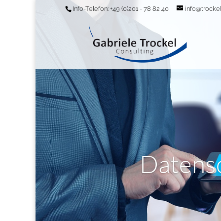
[/db_pb_slide]
Info-Telefon: +49 (0)201 - 78 82 40
info@trockel
Datensc