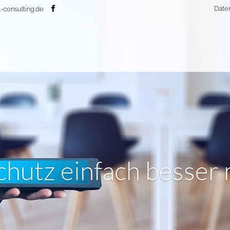
Date
-consulting.de
hutz einfach besser