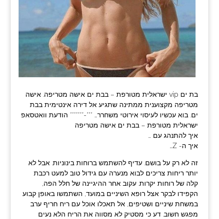
בת ים vip ישראלית מטורפת – בבת ים אישה מטריפה. אישה
מטריפה מקצוענית ממתינה שתגיע אל דירה אינטימית בבת
ים. בוא עכשיו לעיסוי אירוטי משחרר… ***-******* הודעת וואטסאפ
ישראלית מטורפת – בבת ים אישה מטריפה
איך להתנהג עם …
איך ה- Z…
זה לא רק על בושם. עדיף להשתמש ברוחות בינוניות. אבל לא
יותר ריחות צריכים לבוא מנערה עם גידול טוב למעט רכבת
קלה של רוחות יקרות. עקוב אחר ההיגיינה של חלל הפה,
הקפידו לבקר אצל רופא השיניים במועד, השתמשו באופן קבוע
במשחת שיניים ושטיפים, אל תאכלו אוכל עם ריח חריף ערב
מפגש חשוב. דע כי מסטיק לא מסווה את הריח הלא נעים