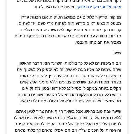
ניקה אוהב גברים אמתיים בת ים ניקה הבלונדינית של בת ים
עיסוי אירוטי בקרית מוצקין
ציפורניים עם גידול טוב
מניקור ופדיקור כלולים גם במושג הטיפוח. אם הבנות עדיין
מטפלות בציפורניים בזרועותיה לפחות מדי פעם, אז לעתים
קרובות הן מזניחות את הפדיקור. לא משנה שתהיו בנעליים
סגורות, בחורה עם גידול טוב ללא דופי בכל דבר. בנוסף, טיפוח
מגביר את הביטחון העצמי.
שיער
אם הציפורניים לא כל כך בולטות, השיער הוא הדבר הראשון
שהם שמים לב אליו בעת פגישה. זה לא יספיק רק לשטוף את
הראש כדי להיראות טוב -חדר. השיער צריך להיות נקי, מונח
בצורה מסודרת, עם שורשים צבועים וללא סימני הקשקשים
הקלים ביותר. במקביל, סטיילינג ללא דופי בטון מחוזק אינו
נדרש כלל. הברק והחלקות הבריא של השיער חשובים בהרבה,
מה שמעיד על טיפול שיטתי, ולא על פעולה אחת לפני ראיון.
שיער עבה טוב בראש, אבל בשאר הגוף אתה צריך לטגן איתם
ללא רחמים. על הזרועות, הרגליים, בתי השחי לא צריכים אפילו
להיות בעלי רמז הקל ביותר של זיפים. הקפד להסיר את הפנים
והשערות על הפנים שלך, אם הם אפילו נראים לך בלתי נראים.