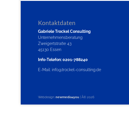
Kontaktdaten
Gabriele Trockel Consulting
Unternehmensberatung
Zweigertstraße 43
45130 Essen
Info-Telefon: 0201-788240
E-Mail:
info@trockel-consulting.de
Webdesign:
newmedia4you
| Â©
2026