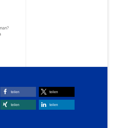
anan?
a
teilen
teilen
teilen
teilen