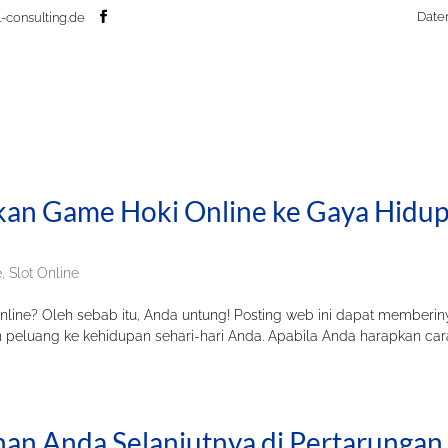
Date
-consulting.de
kan Game Hoki Online ke Gaya Hidu
, Slot Online
line? Oleh sebab itu, Anda untung! Posting web ini dapat memberin
eluang ke kehidupan sehari-hari Anda. Apabila Anda harapkan car
uhan Anda Selanjutnya di Pertarungan