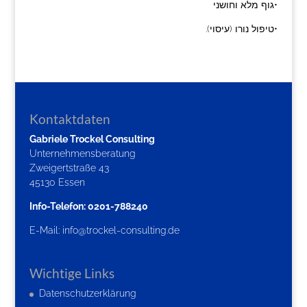
•גוף מלא וחושני
•טיפול נורו (עיסוי).
Kontaktdaten
Gabriele Trockel Consulting
Unternehmensberatung
Zweigertstraße 43
45130 Essen
Info-Telefon: 0201-788240
E-Mail:
info@trockel-consulting.de
Wichtige Links
Datenschutzerklärung