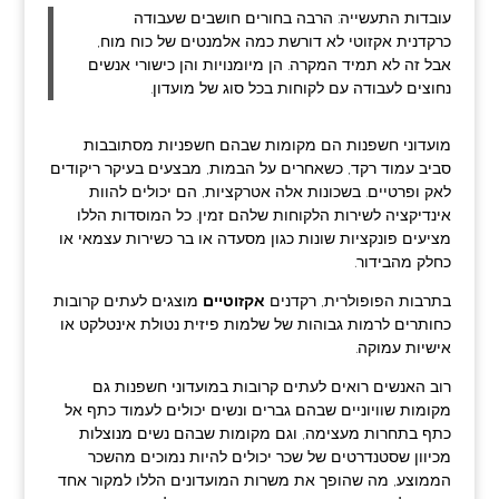
עובדות התעשייה: הרבה בחורים חושבים שעבודה
כרקדנית אקזוטי לא דורשת כמה אלמנטים של כוח מוח,
אבל זה לא תמיד המקרה. הן מיומנויות והן כישורי אנשים
נחוצים לעבודה עם לקוחות בכל סוג של מועדון.
מועדוני חשפנות הם מקומות שבהם חשפניות מסתובבות
סביב עמוד רקד, כשאחרים על הבמות, מבצעים בעיקר ריקודים
לאק ופרטיים. בשכונות אלה אטרקציות, הם יכולים להוות
אינדיקציה לשירות הלקוחות שלהם זמין. כל המוסדות הללו
מציעים פונקציות שונות כגון מסעדה או בר כשירות עצמאי או
כחלק מהבידור.
בתרבות הפופולרית, רקדנים
אקזוטיים
מוצגים לעתים קרובות
כחותרים לרמות גבוהות של שלמות פיזית נטולת אינטלקט או
אישיות עמוקה.
רוב האנשים רואים לעתים קרובות במועדוני חשפנות גם
מקומות שוויוניים שבהם גברים ונשים יכולים לעמוד כתף אל
כתף בתחרות מעצימה, וגם מקומות שבהם נשים מנוצלות
מכיוון שסטנדרטים של שכר יכולים להיות נמוכים מהשכר
הממוצע, מה שהופך את משרות המועדונים הללו למקור אחד