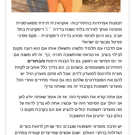
תמונות אמיתיות בהתחייבות- אוקראינית תיירת מסאגיסטית
מזמינה אותך לאירוח בלתי נשכח בדירה ***% דיסקרטית בתל
אביב. בוא היום לעיסוי מרגיע בדירה דיסקרטית – סקס פסיכי
פורטל מבוגרים ישראלי
אם תדברו עם תלמיד כלשהו ותשאלו אותו אם הוא רוצה מקום
לבילוי בערב, אז כנראה שהתשובה תהיה „כן!“, זה לא משנה אם
זה יום חמישי או ראשון. גם כל הבנות היפות
והבחורים
החתיכים משועממים, וכשהם כן, הם בדרך כלל אוהבים לקחת
מונית ולהיכנס למועדון לידם, אבל לא סתם מועדון רגיל. יש
להם את הסטנדרטים שלהם כמו גם טווחי מחירים אחרי הכל.
מועדוני חשפנות בקרבתי זה מה שאתה צריך!
אם אתה קורא את הסעיף הזה, אז זה אומר שאתה יודע לאן
אני הולך עם הסיפור הזה עד עכשיו. אתה לא צריך לדווח על
מה מועדוני חשפנות יכולים להציע אם הם בקרבת מקום כי
כולם כבר יודעים את התשובה!
יש הרבה מועדוני חשפנות שנבנים. כפי שניתן לראות בערים
הגדולות ברחבי העולם, ישנם אנשים שמייצרים קטורת צמחים