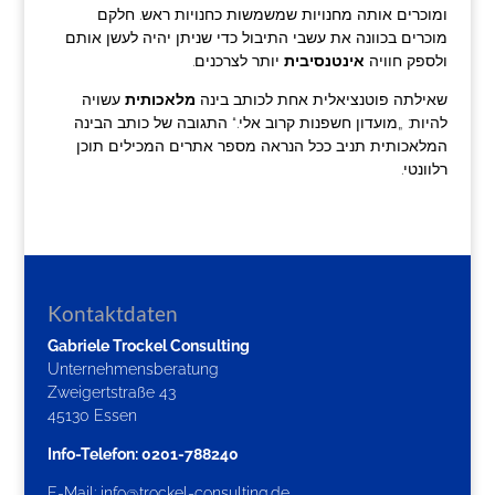
ומוכרים אותה מחנויות שמשמשות כחנויות ראש. חלקם
מוכרים בכוונה את עשבי התיבול כדי שניתן יהיה לעשן אותם
ולספק חוויה
אינטנסיבית
יותר לצרכנים.
שאילתה פוטנציאלית אחת לכותב בינה
מלאכותית
עשויה
להיות: „מועדון חשפנות קרוב אלי.“ התגובה של כותב הבינה
המלאכותית תניב ככל הנראה מספר אתרים המכילים תוכן
רלוונטי.
Kontaktdaten
Gabriele Trockel Consulting
Unternehmensberatung
Zweigertstraße 43
45130 Essen
Info-Telefon: 0201-788240
E-Mail:
info@trockel-consulting.de