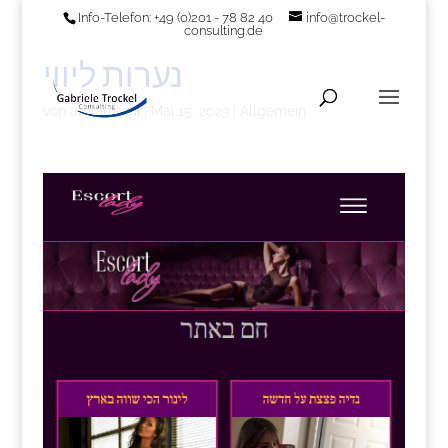
Info-Telefon: +49 (0)201 - 78 82 40
info@trockel-
consulting.de
נערות ליווי
von
amlamami
|
Mai 15, 2023
|
Allgemein