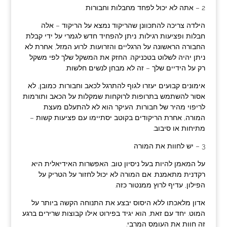
2 – אתה לא יכול לפחד מחבלות וחבורות
הילדה צריכה להתכוונן שהריקוד נמצא על הריקוד – אלה
חבלות ופציעות רגילות. ניתן להפחיד חדש לגמרי על ידי קבלת
החבורה הראשונה על הרגליים והזרועות. לרוע המזל, אחרת לא
ניתן יהיה לשלוט בטכניקה. החזק את המשקל שלך לפי משקל
רק על הידיים שלך – זה לא מבחן לנשים חלשות.
אימונים קבועים יעזרו לגוף להתרגל לכאב וחבורות. כמובן, לא
אסור להשתמש בתרופות לרוקחות שמקלות על הכאב ותורמות
לריפוי מהיר של חבורות. העיקר הוא לא להתעלם מעצת
המורה, אחרת הריקודים בקוטב יסתיימו עם פציעות קשות –
מתיחות או סיבוב.
3 – יש לחוות את המורה
על המאמן להיות בעל ניסיון טוב. האפשרות האידיאלית היא
רקדנית מתאמנת. אם המורה לא יכול לחזור על הטריק על
הפילון, עדיף לרוץ ממנטור כזה.
אדון מלאכתו ללא היסוס יבצע את התנוחה הקשה ביותר על
המוט. יחד עם זאת, הוא יגיד בפירוט אילו קבוצות שרירים ברגע
זה חוות את העומס המרבי.