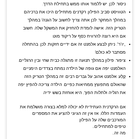
ניסור. לכן, יש ללמוד אותו ממש בתחילת הדרך.
הטוויסט סביב הפילון. רקדנים מתחילים היכו את ברכיהם
במהלך המחקר. לכן אתה צריך לחשוב על הגנה! במהלך
הטריק הזה, אישה לומדת להחזיק את המשקל שלה, חשוב
אם היא רוצה להרוויח כסף על ריקוד מוט.
„יו“ר“. ניתן לבצע אלמנט זה אם ידיים חזקות. לכן, בהתחלה
מסתבר לא כולם!
ציפור. פילון במהלך תנועה זו מתגלה כבית שחי ובין הרגליים.
האלמנט יפה אם גופה של הילדה נמתח בצדדים הימניים.
קֶלַע. אלמנט אהוב על גברים רבים. זה במהלך הטריק הזה
שהאולם מתפוצץ ממחיאות כפיים. הילדה צריכה להפיץ יפה
את רגליה ולתלות הפוך, היא אוחזת בשש ידיה.
אם הרקדנית העתידית לא יכולה למלא בצורה מושלמת את
העמדות הללו, אז אין זה הגיוני להציע את המספרים
המורכבים שלה על הפילון.
טיפים למתחילים…
מה זה…