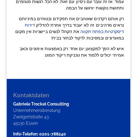
עמוד, אז זה עובר עם ניסיון. עם זאת, לא הכל. רגשות מוגזמים
ותחושת נוקשות יורגשו על הבמה.
רק אותם רקדנים שאוהבים את תפקידם ובטוחים במיניותם
נראים מרהיבים. זה לא יעבוד בדרך אחרת להדליק
דירות
דיסקרטיות בפתח תקווה
את הקהל! לנשים ביישניות אין מקום
במועדונים ובמסיבות. לרקוד לבחור בבית!
איש לא הפך למקצוען יום אחד. רק באמצעות אימונים וכאב
אמיתי יכולים ללמוד את טכניקת ריקוד המוט.
Kontaktdaten
Gabriele Trockel Consulting
Unternehmensberatung
Zweigertstraße 43
45130 Essen
Info-Telefon: 0201-788240