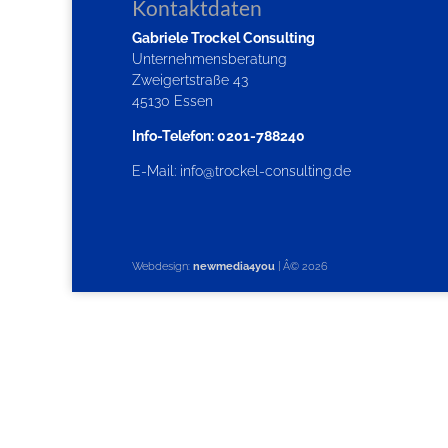
Kontaktdaten
Gabriele Trockel Consulting
Unternehmensberatung
Zweigertstraße 43
45130 Essen
Info-Telefon: 0201-788240
E-Mail:
info@trockel-consulting.de
Webdesign:
newmedia4you
| Â©
2026