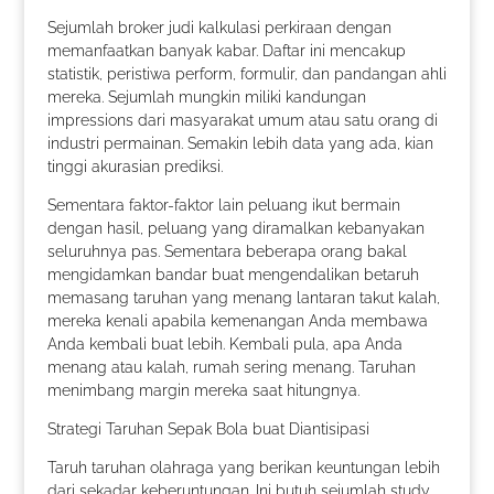
Sejumlah broker judi kalkulasi perkiraan dengan
memanfaatkan banyak kabar. Daftar ini mencakup
statistik, peristiwa perform, formulir, dan pandangan ahli
mereka. Sejumlah mungkin miliki kandungan
impressions dari masyarakat umum atau satu orang di
industri permainan. Semakin lebih data yang ada, kian
tinggi akurasian prediksi.
Sementara faktor-faktor lain peluang ikut bermain
dengan hasil, peluang yang diramalkan kebanyakan
seluruhnya pas. Sementara beberapa orang bakal
mengidamkan bandar buat mengendalikan betaruh
memasang taruhan yang menang lantaran takut kalah,
mereka kenali apabila kemenangan Anda membawa
Anda kembali buat lebih. Kembali pula, apa Anda
menang atau kalah, rumah sering menang. Taruhan
menimbang margin mereka saat hitungnya.
Strategi Taruhan Sepak Bola buat Diantisipasi
Taruh taruhan olahraga yang berikan keuntungan lebih
dari sekadar keberuntungan. Ini butuh sejumlah study