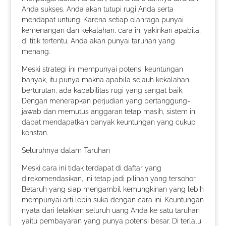
Anda sukses, Anda akan tutupi rugi Anda serta
mendapat untung. Karena setiap olahraga punyai
kemenangan dan kekalahan, cara ini yakinkan apabila,
di titik tertentu, Anda akan punyai taruhan yang
menang.
Meski strategi ini mempunyai potensi keuntungan
banyak, itu punya makna apabila sejauh kekalahan
berturutan, ada kapabilitas rugi yang sangat baik.
Dengan menerapkan perjudian yang bertanggung-
jawab dan memutus anggaran tetap masih, sistem ini
dapat mendapatkan banyak keuntungan yang cukup
konstan.
Seluruhnya dalam Taruhan
Meski cara ini tidak terdapat di daftar yang
direkomendasikan, ini tetap jadi pilihan yang tersohor.
Betaruh yang siap mengambil kemungkinan yang lebih
mempunyai arti lebih suka dengan cara ini. Keuntungan
nyata dari letakkan seluruh uang Anda ke satu taruhan
yaitu pembayaran yang punya potensi besar. Di terlalu