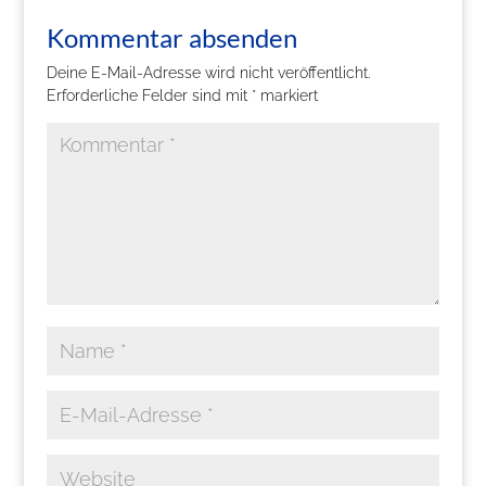
Kommentar absenden
Deine E-Mail-Adresse wird nicht veröffentlicht.
Erforderliche Felder sind mit
*
markiert