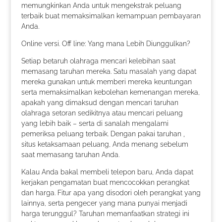
memungkinkan Anda untuk mengekstrak peluang
terbaik buat memaksimalkan kemampuan pembayaran
Anda.
Online versi. Off line: Yang mana Lebih Diunggulkan?
Setiap betaruh olahraga mencari kelebihan saat
memasang taruhan mereka. Satu masalah yang dapat
mereka gunakan untuk memberi mereka keuntungan
serta memaksimalkan kebolehan kemenangan mereka,
apakah yang dimaksud dengan mencari taruhan
olahraga setoran sedikitnya atau mencari peluang
yang lebih baik – serta di sanalah mengalami
pemeriksa peluang terbaik. Dengan pakai taruhan ‚
situs ketaksamaan peluang, Anda menang sebelum
saat memasang taruhan Anda.
Kalau Anda bakal membeli telepon baru, Anda dapat
kerjakan pengamatan buat mencocokkan perangkat
dan harga. Fitur apa yang disodori oleh perangkat yang
lainnya, serta pengecer yang mana punyai menjadi
harga terunggul? Taruhan memanfaatkan strategi ini