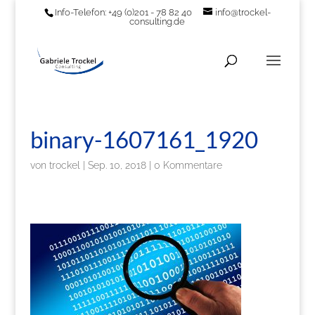
Info-Telefon: +49 (0)201 - 78 82 40
info@trockel-
consulting.de
binary-1607161_1920
von
trockel
|
Sep. 10, 2018
|
0 Kommentare